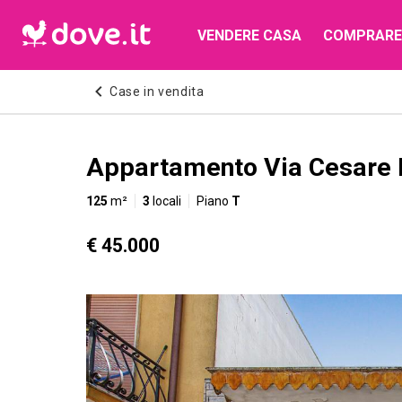
VENDERE CASA
COMPRARE
Case in vendita
Appartamento Via Cesare Ba
125
m²
3
locali
Piano
T
€ 45.000