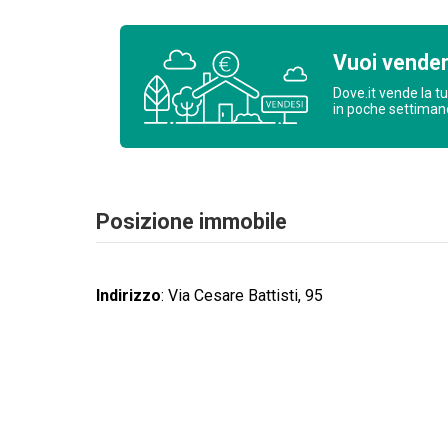
Vuoi vende
Dove.it vende la t
in poche settima
Posizione immobile
Indirizzo
:
Via Cesare Battisti, 95