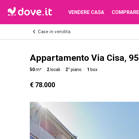
VENDERE CASA
COMPRARE
Case in vendita
Appartamento Via Cisa, 95,
50
m²
2
locali
2°
piano
1
box
€ 78.000