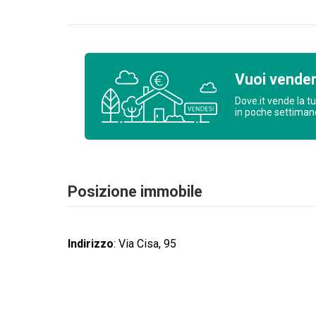
Vuoi vende
Dove.it vende la t
in poche settima
Posizione immobile
Indirizzo
:
Via Cisa, 95