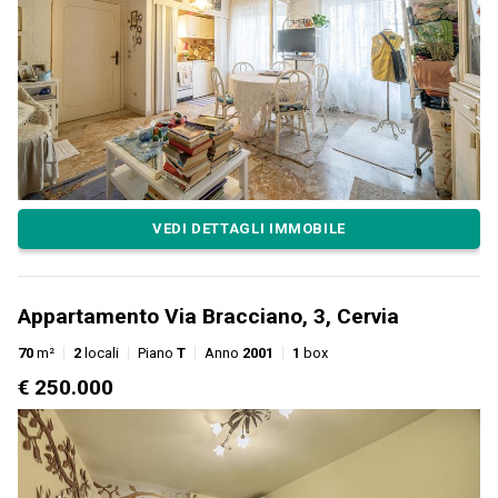
VEDI DETTAGLI IMMOBILE
Appartamento Via Bracciano, 3, Cervia
70
m²
2
locali
Piano
T
Anno
2001
1
box
€ 250.000