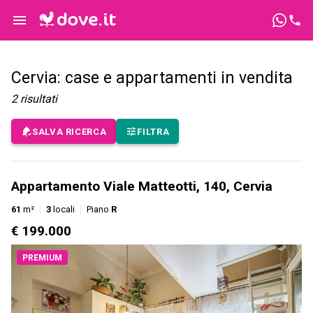
Cervia: case e appartamenti in vendita
2
risultati
SALVA RICERCA
FILTRA
Appartamento Viale Matteotti, 140, Cervia
61
m²
3
locali
Piano
R
€ 199.000
PREMIUM