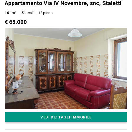
Appartamento Via IV Novembre, snc, Stalettì
141
m²
5
locali
1°
piano
€ 65.000
VEDI DETTAGLI IMMOBILE