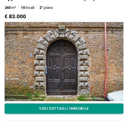
240
m²
10
locali
2°
piano
€ 83.000
VEDI DETTAGLI IMMOBILE