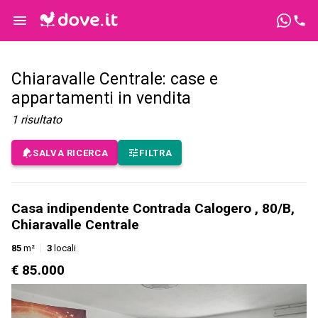
Chiaravalle Centrale: case e
appartamenti in vendita
1
risultato
SALVA RICERCA
FILTRA
Casa indipendente Contrada Calogero , 80/B,
Chiaravalle Centrale
85
m²
3
locali
€ 85.000