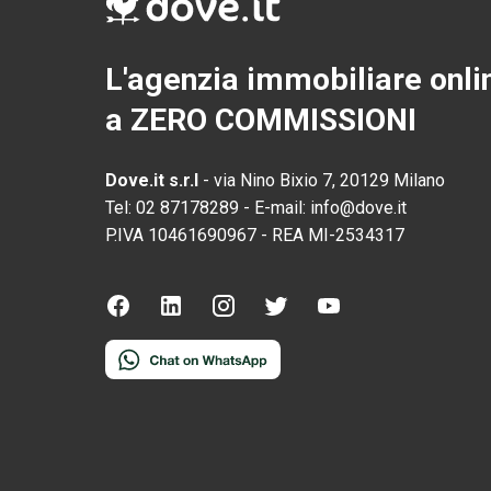
L'agenzia immobiliare onli
a ZERO COMMISSIONI
Dove.it s.r.l
-
via Nino Bixio 7, 20129 Milano
Tel:
02 87178289
-
E-mail:
info@dove.it
P.IVA
10461690967
-
REA
MI-2534317