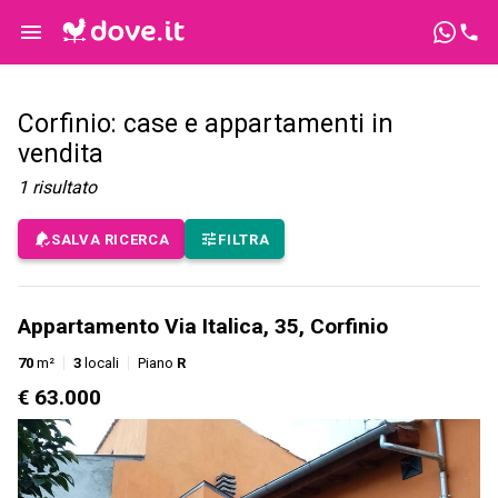
Corfinio: case e appartamenti in
vendita
1
risultato
SALVA RICERCA
FILTRA
Appartamento Via Italica, 35, Corfinio
70
m²
3
locali
Piano
R
€ 63.000