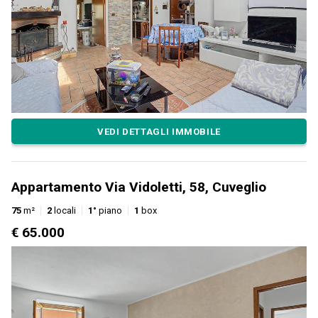
VEDI DETTAGLI IMMOBILE
Appartamento Via Vidoletti, 58, Cuveglio
75
m²
2
locali
1°
piano
1
box
€ 65.000