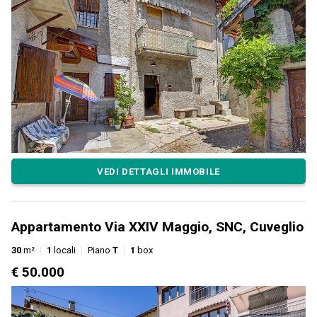
VEDI DETTAGLI IMMOBILE
Appartamento Via XXIV Maggio, SNC, Cuveglio
30
m²
1
locali
Piano
T
1
box
€ 50.000