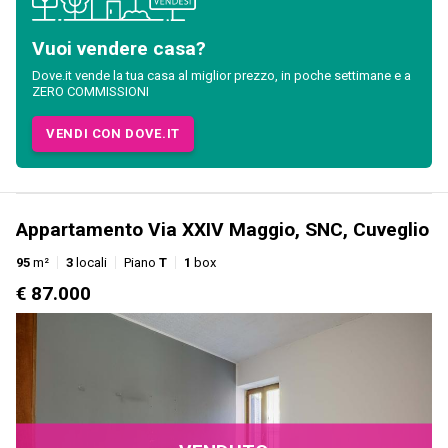
Vuoi vendere casa?
Dove.it vende la tua casa al miglior prezzo, in poche settimane e a
ZERO COMMISSIONI
VENDI CON DOVE.IT
Appartamento Via XXIV Maggio, SNC, Cuveglio
95
m²
3
locali
Piano
T
1
box
€ 87.000