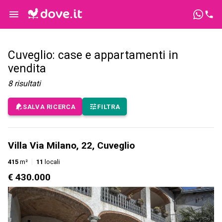
Cuveglio: case e appartamenti in
vendita
8
risultati
SALVA RICERCA
FILTRA
Villa Via Milano, 22, Cuveglio
415
m²
11
locali
€ 430.000