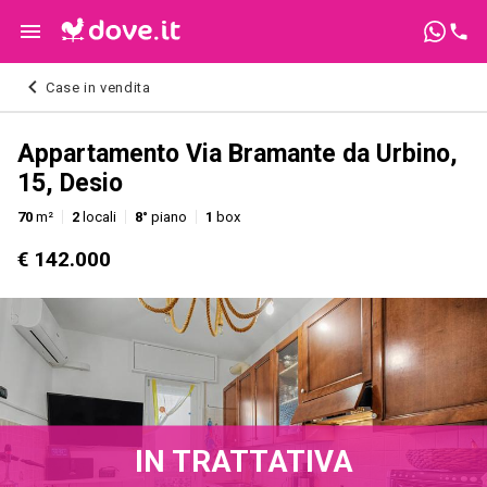
Case in vendita
Appartamento Via Bramante da Urbino,
15, Desio
70
m²
2
locali
8°
piano
1
box
€ 142.000
IN TRATTATIVA