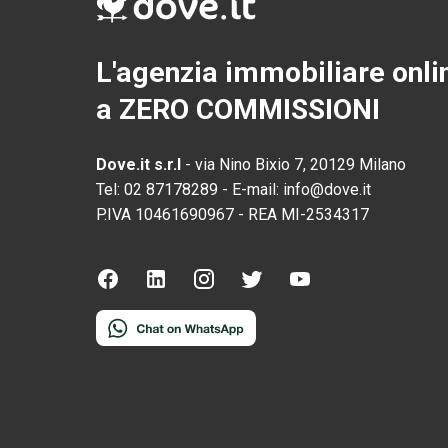
L'agenzia immobiliare onli
a ZERO COMMISSIONI
Dove.it s.r.l
-
via Nino Bixio 7, 20129 Milano
Tel:
02 87178289
-
E-mail:
info@dove.it
P.IVA
10461690967
-
REA
MI-2534317