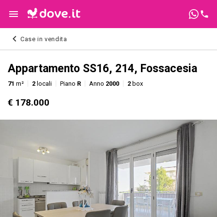
Case in vendita
Appartamento SS16, 214, Fossacesia
71
m²
2
locali
Piano
R
Anno
2000
2
box
€ 178.000