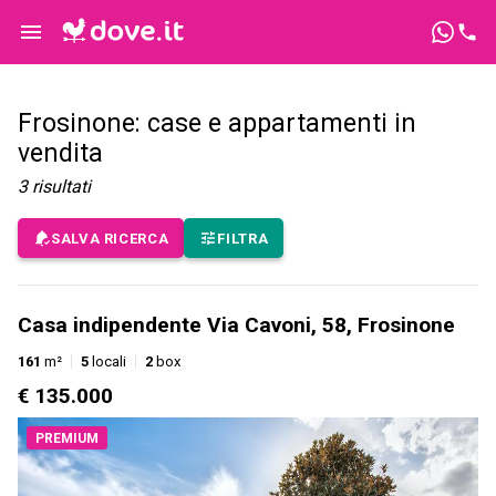
Frosinone: case e appartamenti in
vendita
3
risultati
SALVA RICERCA
FILTRA
Casa indipendente Via Cavoni, 58, Frosinone
161
m²
5
locali
2
box
€ 135.000
PREMIUM