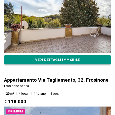
VEDI DETTAGLI IMMOBILE
Appartamento Via Tagliamento, 32, Frosinone
Frosinone bassa
120
m²
4
locali
4°
piano
1
box
€ 118.000
PREMIUM