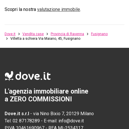
Scopri la nostra
valutazione immobile
.
Dove.it
Vendita case
Provincia di Ravenna
Fusignano
Villetta a schiera Via Maiano, 45, Fusignano
L'agenzia immobiliare online
a ZERO COMMISSIONI
Dove.it s.r.l
-
via Nino Bixio 7, 20129 Milano
Tel:
02 87178289
-
E-mail:
info@dove.it
P.IVA
10461690967
-
REA
MI-2534317