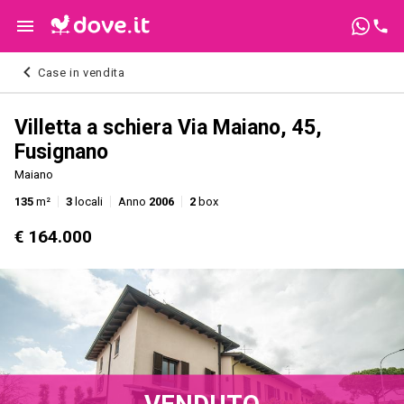
Case in vendita
Villetta a schiera Via Maiano, 45,
Fusignano
Maiano
135
m²
3
locali
Anno
2006
2
box
€ 164.000
VENDUTO