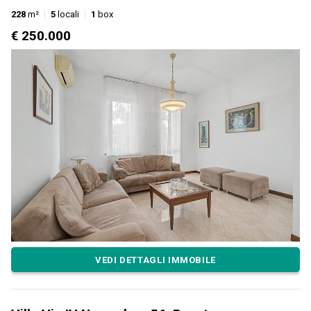
228
m²
5
locali
1
box
€ 250.000
VEDI DETTAGLI IMMOBILE