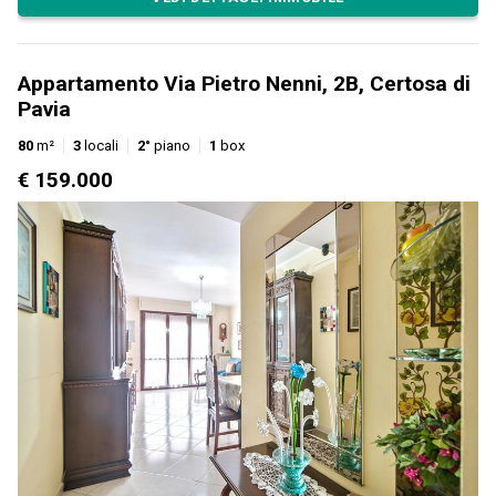
Appartamento Via Pietro Nenni, 2B, Certosa di
Pavia
80
m²
3
locali
2°
piano
1
box
€ 159.000