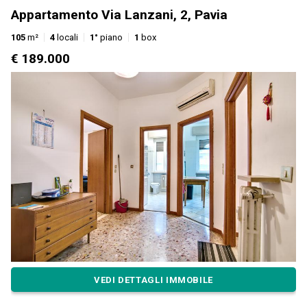
Appartamento Via Lanzani, 2, Pavia
105
m²
4
locali
1°
piano
1
box
€ 189.000
VEDI DETTAGLI IMMOBILE