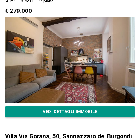
70
m²
3
locali
1°
piano
€ 279.000
VEDI DETTAGLI IMMOBILE
Villa Via Gorana, 50, Sannazzaro de' Burgondi