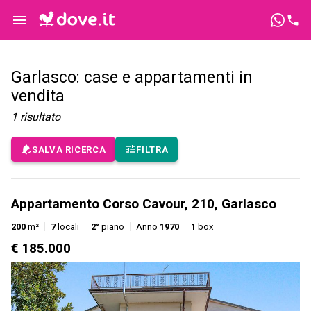
Garlasco: case e appartamenti in
vendita
1
risultato
SALVA RICERCA
FILTRA
Appartamento Corso Cavour, 210, Garlasco
200
m²
7
locali
2°
piano
Anno
1970
1
box
€ 185.000