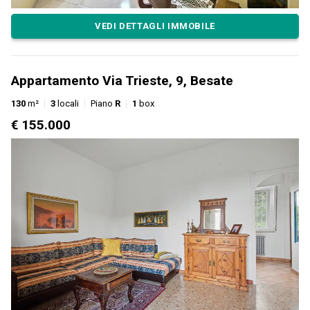
VEDI DETTAGLI IMMOBILE
Appartamento Via Trieste, 9, Besate
130
m²
3
locali
Piano
R
1
box
€ 155.000