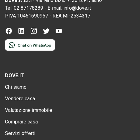
Dove.it s.r.l
-
via Nino Bixio 7, 20129 Milano
Tel:
02 87178289
-
E-mail:
info@dove.it
P.IVA
10461690967
-
REA
MI-2534317
DOVE.IT
Chi siamo
Vendere casa
Valutazione immobile
Comprare casa
Servizi offerti