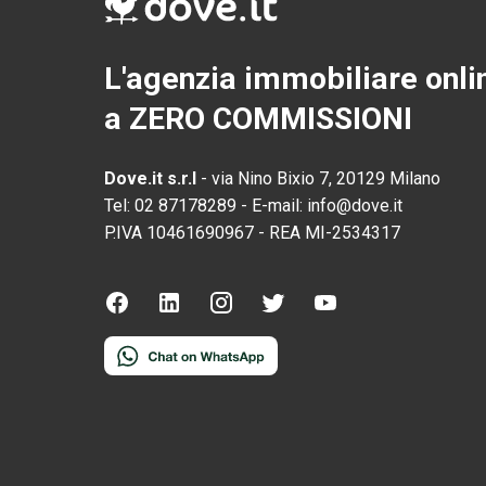
L'agenzia immobiliare onli
a ZERO COMMISSIONI
Dove.it s.r.l
-
via Nino Bixio 7, 20129 Milano
Tel:
02 87178289
-
E-mail:
info@dove.it
P.IVA
10461690967
-
REA
MI-2534317