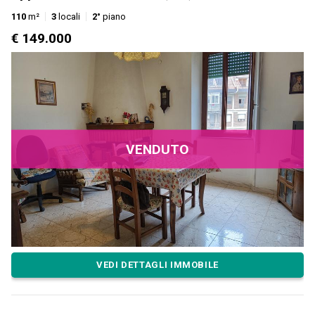
110
m²
3
locali
2°
piano
€ 149.000
VENDUTO
VEDI DETTAGLI IMMOBILE