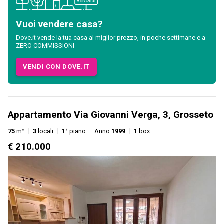
Vuoi vendere casa?
Dove.it vende la tua casa al miglior prezzo, in poche settimane e a
ZERO COMMISSIONI
VENDI CON DOVE.IT
Appartamento Via Giovanni Verga, 3, Grosseto
75
m²
3
locali
1°
piano
Anno
1999
1
box
€ 210.000