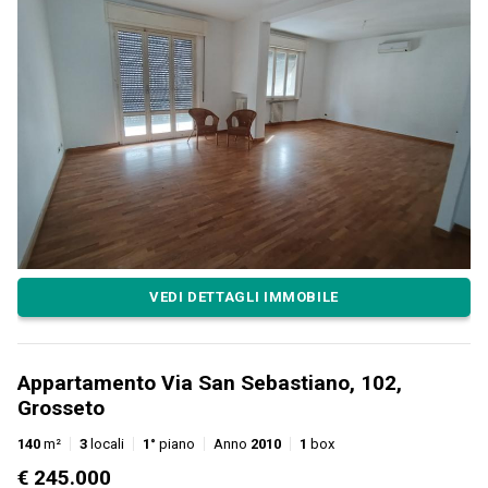
VEDI DETTAGLI IMMOBILE
Appartamento Via San Sebastiano, 102,
Grosseto
140
m²
3
locali
1°
piano
Anno
2010
1
box
€ 245.000