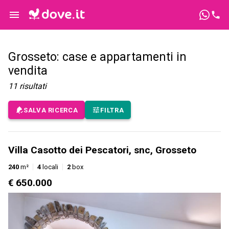
Grosseto: case e appartamenti in
vendita
11
risultati
SALVA RICERCA
FILTRA
Villa Casotto dei Pescatori, snc, Grosseto
240
m²
4
locali
2
box
€ 650.000