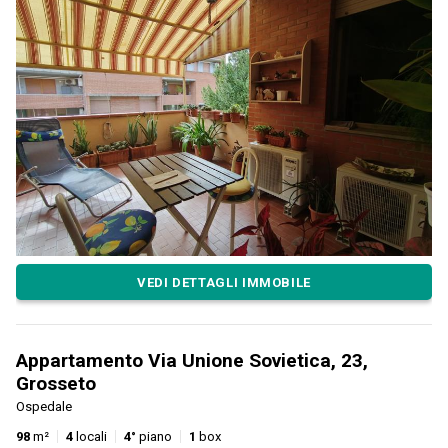
VEDI DETTAGLI IMMOBILE
Appartamento Via Unione Sovietica, 23,
Grosseto
Ospedale
98
m²
4
locali
4°
piano
1
box