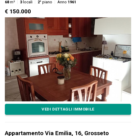
68
m²
3
locali
2°
piano
Anno
1961
€ 150.000
VEDI DETTAGLI IMMOBILE
Appartamento Via Emilia, 16, Grosseto