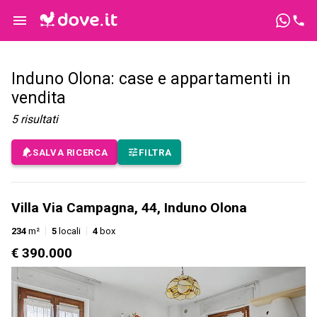
Induno Olona: case e appartamenti in
vendita
5
risultati
SALVA RICERCA
FILTRA
Villa Via Campagna, 44, Induno Olona
234
m²
5
locali
4
box
€ 390.000