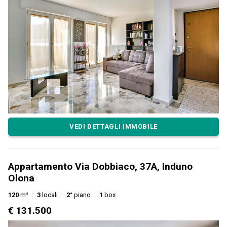
VEDI DETTAGLI IMMOBILE
Appartamento Via Dobbiaco, 37A, Induno
Olona
120
m²
3
locali
2°
piano
1
box
€ 131.500