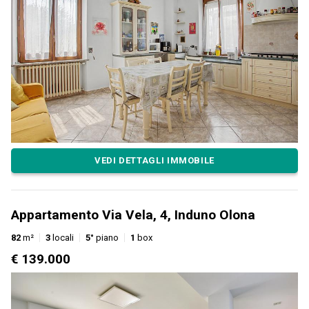
VEDI DETTAGLI IMMOBILE
Appartamento Via Vela, 4, Induno Olona
82
m²
3
locali
5°
piano
1
box
€ 139.000