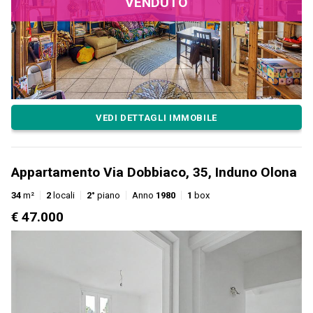
VENDUTO
VEDI DETTAGLI IMMOBILE
Appartamento Via Dobbiaco, 35, Induno Olona
34
m²
2
locali
2°
piano
Anno
1980
1
box
€ 47.000