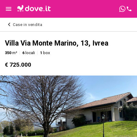
Case in vendita
Villa Via Monte Marino, 13, Ivrea
350
m²
6
locali
1
box
€ 725.000