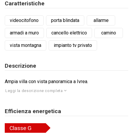
Caratteristiche
videocitofono
porta blindata
allarme
armadi a muro
cancello elettrico
camino
vista montagna
impianto tv privato
Descrizione
Ampia villa con vista panoramica a Ivrea.
Leggi la descrizione completa
Efficienza energetica
Classe
G