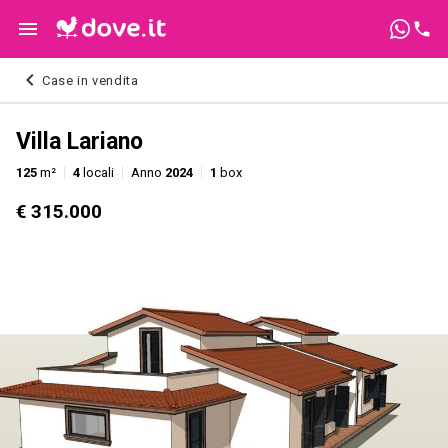
Case in vendita
Villa Lariano
125
m²
4
locali
Anno
2024
1
box
€ 315.000