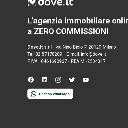
L'agenzia immobiliare onli
a ZERO COMMISSIONI
Dove.it s.r.l
-
via Nino Bixio 7, 20129 Milano
Tel:
02 87178289
-
E-mail:
info@dove.it
P.IVA
10461690967
-
REA
MI-2534317