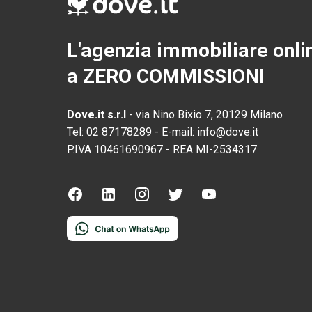
L'agenzia immobiliare onli
a ZERO COMMISSIONI
Dove.it s.r.l
-
via Nino Bixio 7, 20129 Milano
Tel:
02 87178289
-
E-mail:
info@dove.it
P.IVA
10461690967
-
REA
MI-2534317