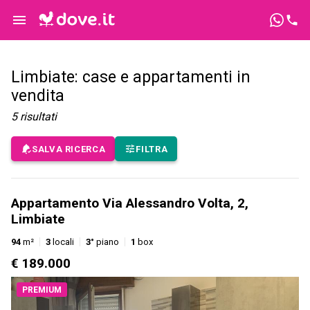
Limbiate: case e appartamenti in
vendita
5
risultati
SALVA RICERCA
FILTRA
Appartamento Via Alessandro Volta, 2,
Limbiate
94
m²
3
locali
3°
piano
1
box
€ 189.000
PREMIUM