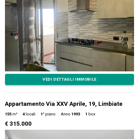
VEDI DETTAGLI IMMOBILE
Appartamento Via XXV Aprile, 19, Limbiate
155
m²
4
locali
1°
piano
Anno
1993
1
box
€ 315.000