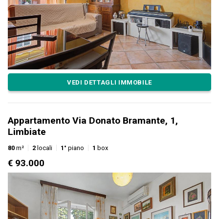
VEDI DETTAGLI IMMOBILE
Appartamento Via Donato Bramante, 1,
Limbiate
80
m²
2
locali
1°
piano
1
box
€ 93.000