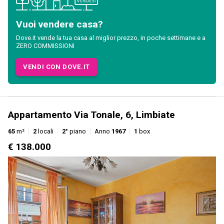
Vuoi vendere casa?
Dove.it vende la tua casa al miglior prezzo, in poche settimane e a
ZERO COMMISSIONI
VENDI CON DOVE.IT
Appartamento Via Tonale, 6, Limbiate
65
m²
2
locali
2°
piano
Anno
1967
1
box
€ 138.000