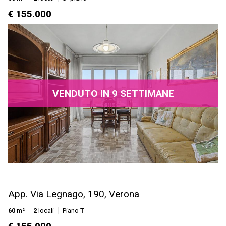
€ 155.000
VENDUTO IN 9 SETTIMANE
App. Via Legnago, 190, Verona
60
m²
2
locali
Piano
T