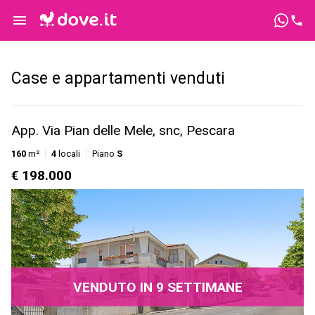
Case e appartamenti venduti
App. Via Pian delle Mele, snc, Pescara
160
m²
4
locali
Piano
S
€ 198.000
VENDUTO IN 9 SETTIMANE