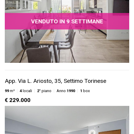
VENDUTO IN 9 SETTIMANE
App. Via L. Ariosto, 35, Settimo Torinese
99
m²
4
locali
2°
piano
Anno
1990
1
box
€ 229.000