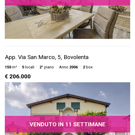
App. Via San Marco, 5, Bovolenta
150
m²
5
locali
2°
piano
Anno
2006
2
box
€ 206.000
VENDUTO IN 11 SETTIMANE