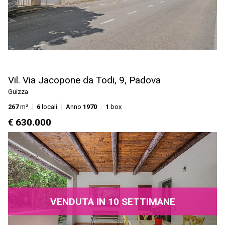
Vil. Via Jacopone da Todi, 9, Padova
Guizza
267
m²
6
locali
Anno
1970
1
box
€ 630.000
VENDUTA IN 10 SETTIMANE