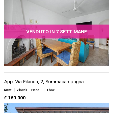
VENDUTO IN 7 SETTIMANE
App. Via Filanda, 2, Sommacampagna
60
m²
2
locali
Piano
T
1
box
€ 169.000