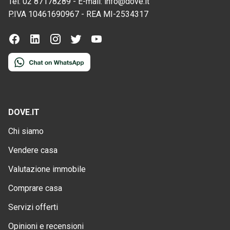
Tel:
02 87178289
-
E-mail:
info@dove.it
P.IVA
10461690967
-
REA
MI-2534317
DOVE.IT
Chi siamo
Vendere casa
Valutazione immobile
Comprare casa
Servizi offerti
Opinioni e recensioni