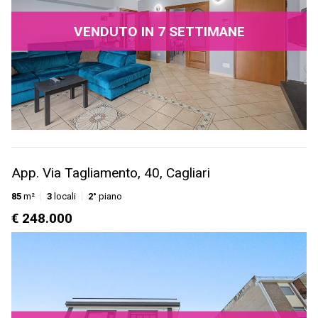
VENDUTO IN 7 SETTIMANE
App. Via Tagliamento, 40, Cagliari
85
m²
3
locali
2°
piano
€ 248.000