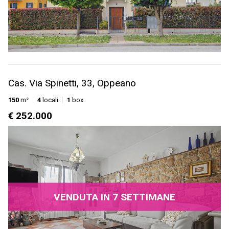
Cas. Via Spinetti, 33, Oppeano
150
m²
4
locali
1
box
€ 252.000
VENDUTA IN 7 SETTIMANE