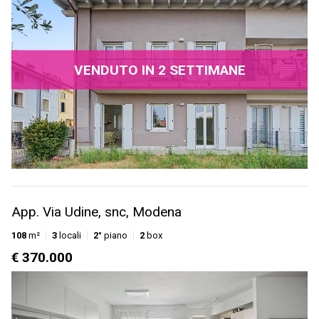
VENDUTO IN 2 SETTIMANE
App. Via Udine, snc, Modena
108
m²
3
locali
2°
piano
2
box
€ 370.000