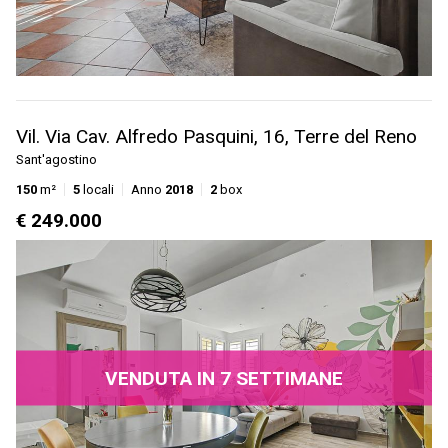
Vil. Via Cav. Alfredo Pasquini, 16, Terre del Reno
Sant'agostino
150
m²
5
locali
Anno
2018
2
box
€ 249.000
VENDUTA IN 7 SETTIMANE