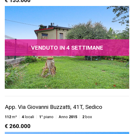
€ 155.000
VENDUTO IN 4 SETTIMANE
App. Via Giovanni Buzzatti, 41T, Sedico
112
m²
4
locali
1°
piano
Anno
2015
2
box
€ 260.000