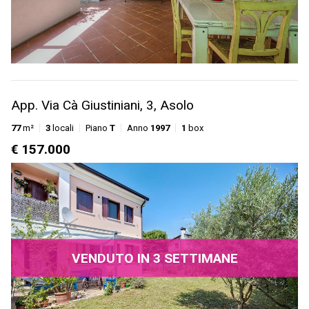
App. Via Cà Giustiniani, 3, Asolo
77
m²
3
locali
Piano
T
Anno
1997
1
box
€ 157.000
VENDUTO IN 3 SETTIMANE