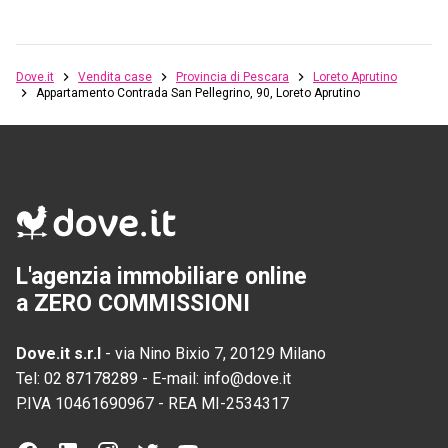
Dove.it
Vendita case
Provincia di Pescara
Loreto Aprutino
Appartamento Contrada San Pellegrino, 90, Loreto Aprutino
L'agenzia immobiliare online
a ZERO COMMISSIONI
Dove.it s.r.l
-
via Nino Bixio 7, 20129 Milano
Tel:
02 87178289
-
E-mail:
info@dove.it
P.IVA
10461690967
-
REA
MI-2534317