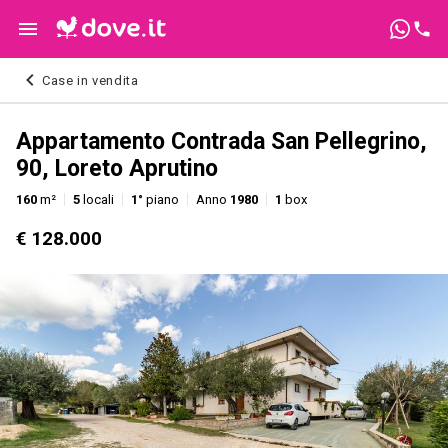
Case in vendita
Appartamento Contrada San Pellegrino,
90, Loreto Aprutino
160
m²
5
locali
1°
piano
Anno
1980
1
box
€ 128.000