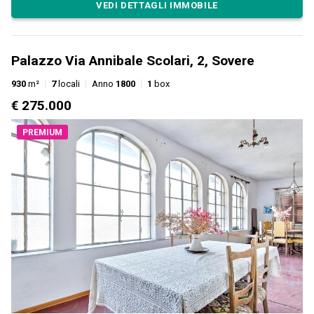
VEDI DETTAGLI IMMOBILE
Palazzo Via Annibale Scolari, 2, Sovere
930
m²
7
locali
Anno
1800
1
box
€ 275.000
PREMIUM