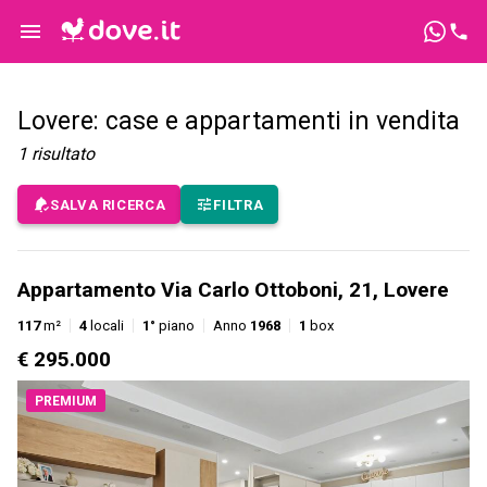
Lovere: case e appartamenti in vendita
1
risultato
SALVA RICERCA
FILTRA
Appartamento Via Carlo Ottoboni, 21, Lovere
117
m²
4
locali
1°
piano
Anno
1968
1
box
€ 295.000
PREMIUM