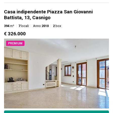
Casa indipendente Piazza San Giovanni
Battista, 13, Casnigo
394
m²
7
locali
Anno
2010
2
box
€ 326.000
PREMIUM