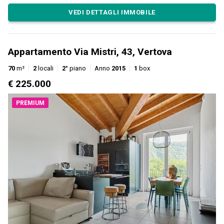
VEDI DETTAGLI IMMOBILE
Appartamento Via Mistri, 43, Vertova
70
m²
2
locali
2°
piano
Anno
2015
1
box
€ 225.000
PREMIUM