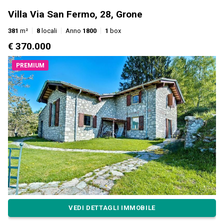
Villa Via San Fermo, 28, Grone
381
m²
8
locali
Anno
1800
1
box
€ 370.000
PREMIUM
VEDI DETTAGLI IMMOBILE