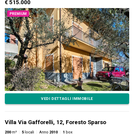
€ 515.000
PREMIUM
VEDI DETTAGLI IMMOBILE
Villa Via Gafforelli, 12, Foresto Sparso
200
m²
5
locali
Anno
2010
1
box