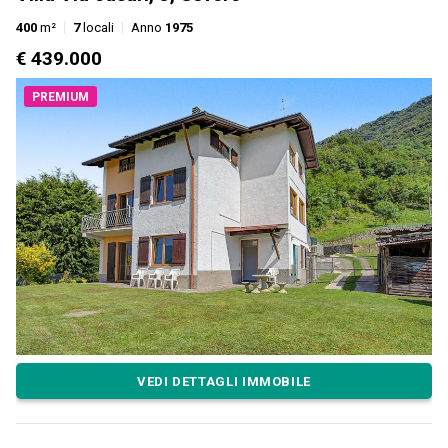
400
m²
7
locali
Anno
1975
€ 439.000
PREMIUM
VEDI DETTAGLI IMMOBILE