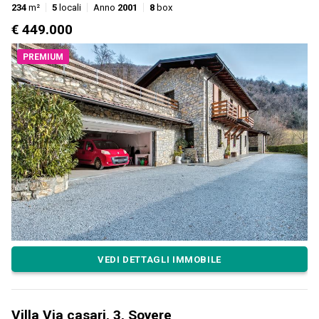
234
m²
5
locali
Anno
2001
8
box
€ 449.000
PREMIUM
VEDI DETTAGLI IMMOBILE
Villa Via casari, 3, Sovere