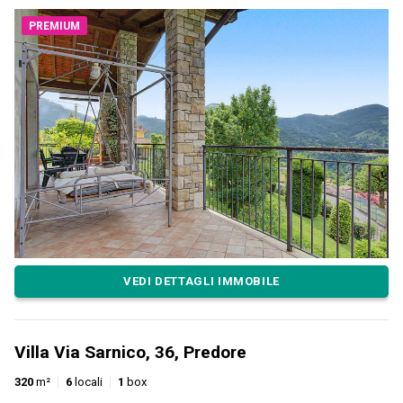
PREMIUM
VEDI DETTAGLI IMMOBILE
Villa Via Sarnico, 36, Predore
320
m²
6
locali
1
box