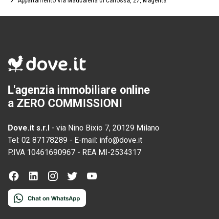
Appartamento Via Maddalena di Canossa, 27, Magenta
L'agenzia immobiliare online
a ZERO COMMISSIONI
Dove.it s.r.l
-
via Nino Bixio 7, 20129 Milano
Tel:
02 87178289
-
E-mail:
info@dove.it
P.IVA
10461690967
-
REA
MI-2534317