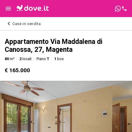
Case in vendita
Appartamento Via Maddalena di
Canossa, 27, Magenta
80
m²
2
locali
Piano
T
1
box
€ 165.000