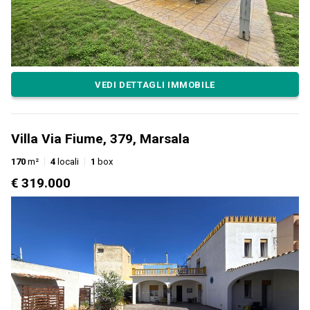
VEDI DETTAGLI IMMOBILE
Villa Via Fiume, 379, Marsala
170
m²
4
locali
1
box
€ 319.000