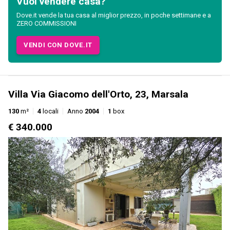
Vuoi vendere casa?
Dove.it vende la tua casa al miglior prezzo, in poche settimane e a
ZERO COMMISSIONI
VENDI CON DOVE.IT
Villa Via Giacomo dell'Orto, 23, Marsala
130
m²
4
locali
Anno
2004
1
box
€ 340.000