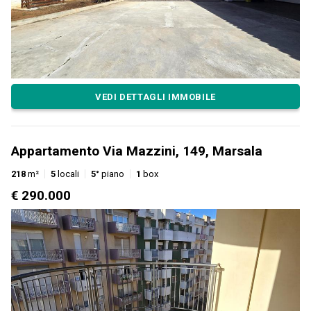
VEDI DETTAGLI IMMOBILE
Appartamento Via Mazzini, 149, Marsala
218
m²
5
locali
5°
piano
1
box
€ 290.000