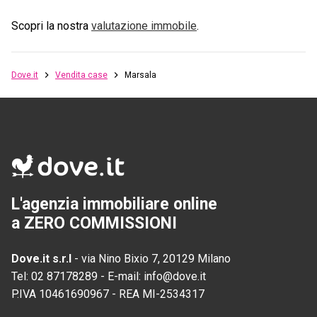
Scopri la nostra
valutazione immobile
.
Dove.it
Vendita case
Marsala
L'agenzia immobiliare online
a ZERO COMMISSIONI
Dove.it s.r.l
-
via Nino Bixio 7, 20129 Milano
Tel:
02 87178289
-
E-mail:
info@dove.it
P.IVA
10461690967
-
REA
MI-2534317