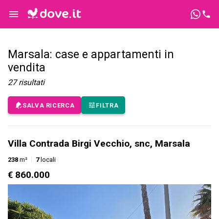
Marsala: case e appartamenti in
vendita
27
risultati
SALVA RICERCA
FILTRA
Villa Contrada Birgi Vecchio, snc, Marsala
238
m²
7
locali
€ 860.000