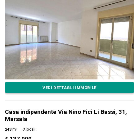
VEDI DETTAGLI IMMOBILE
Casa indipendente Via Nino Fici Li Bassi, 31,
Marsala
243
m²
7
locali
€ 137.000