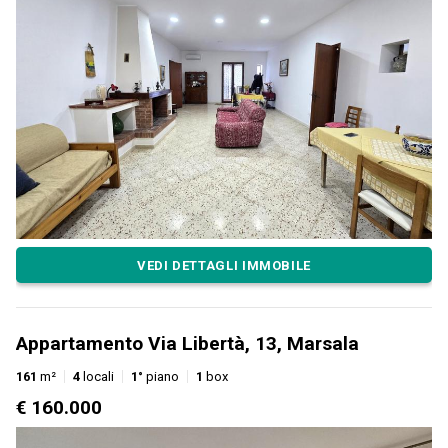
VEDI DETTAGLI IMMOBILE
Appartamento Via Libertà, 13, Marsala
161
m²
4
locali
1°
piano
1
box
€ 160.000