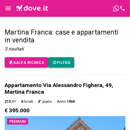
Martina Franca: case e appartamenti
in vendita
3
risultati
SALVA RICERCA
FILTRA
Appartamento Via Alessandro Fighera, 49,
Martina Franca
213
m²
6
locali
4°
piano
Anno
1965
€ 395.000
PREMIUM