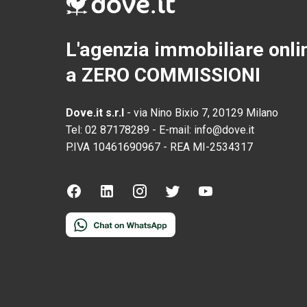
L'agenzia immobiliare onli
a ZERO COMMISSIONI
Dove.it s.r.l
-
via Nino Bixio 7, 20129 Milano
Tel:
02 87178289
-
E-mail:
info@dove.it
P.IVA
10461690967
-
REA
MI-2534317