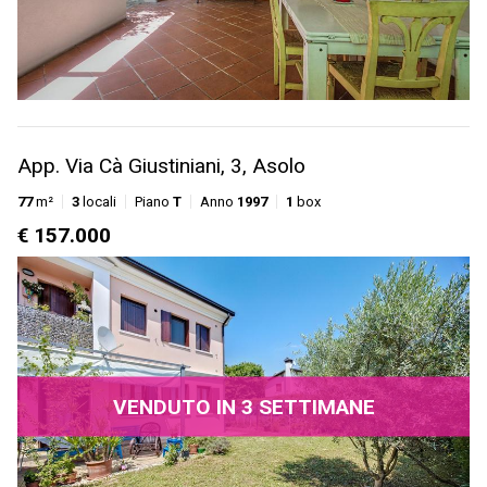
App. Via Cà Giustiniani, 3, Asolo
77
m²
3
locali
Piano
T
Anno
1997
1
box
€ 157.000
VENDUTO IN 3 SETTIMANE