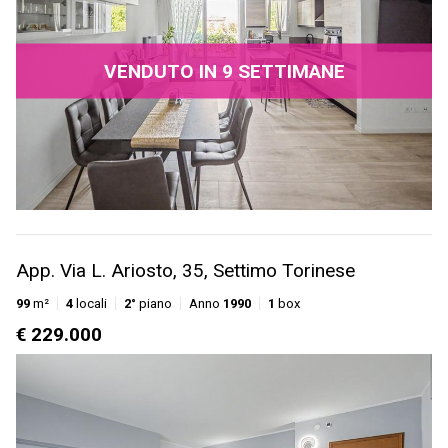
VENDUTO IN 9 SETTIMANE
App. Via L. Ariosto, 35, Settimo Torinese
99
m²
4
locali
2°
piano
Anno
1990
1
box
€ 229.000