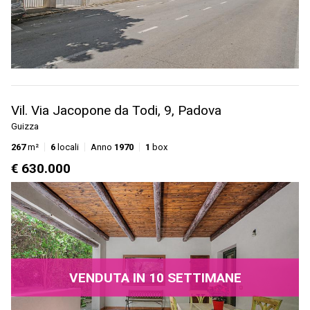
Vil. Via Jacopone da Todi, 9, Padova
Guizza
267
m²
6
locali
Anno
1970
1
box
€ 630.000
VENDUTA IN 10 SETTIMANE