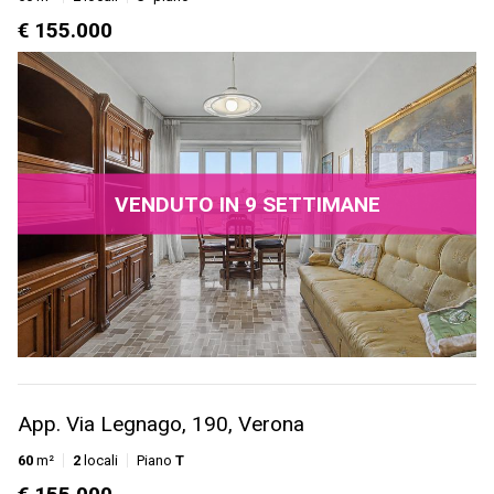
€ 155.000
VENDUTO IN 9 SETTIMANE
App. Via Legnago, 190, Verona
60
m²
2
locali
Piano
T