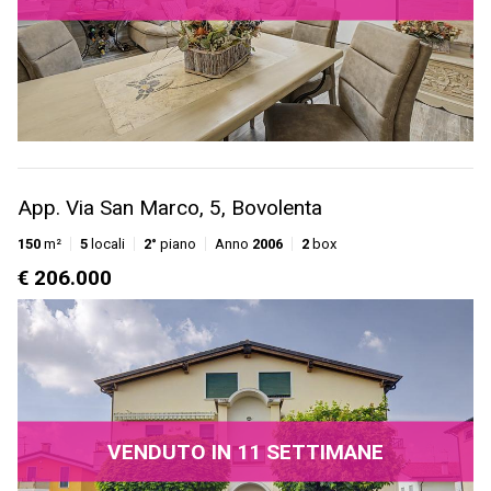
App. Via San Marco, 5, Bovolenta
150
m²
5
locali
2°
piano
Anno
2006
2
box
€ 206.000
VENDUTO IN 11 SETTIMANE