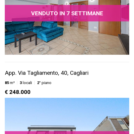
VENDUTO IN 7 SETTIMANE
App. Via Tagliamento, 40, Cagliari
85
m²
3
locali
2°
piano
€ 248.000