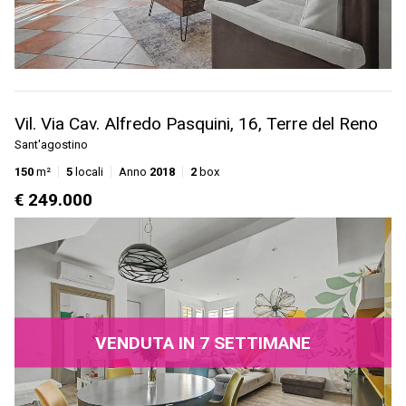
Vil. Via Cav. Alfredo Pasquini, 16, Terre del Reno
Sant'agostino
150
m²
5
locali
Anno
2018
2
box
€ 249.000
VENDUTA IN 7 SETTIMANE