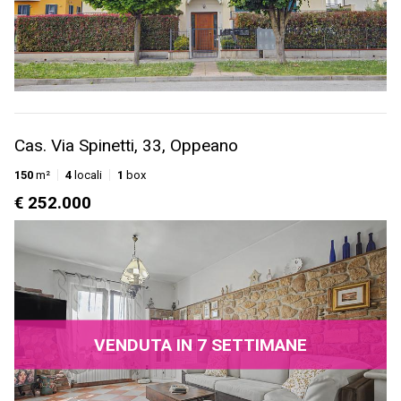
Cas. Via Spinetti, 33, Oppeano
150
m²
4
locali
1
box
€ 252.000
VENDUTA IN 7 SETTIMANE