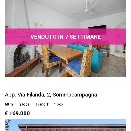
VENDUTO IN 7 SETTIMANE
App. Via Filanda, 2, Sommacampagna
60
m²
2
locali
Piano
T
1
box
€ 169.000