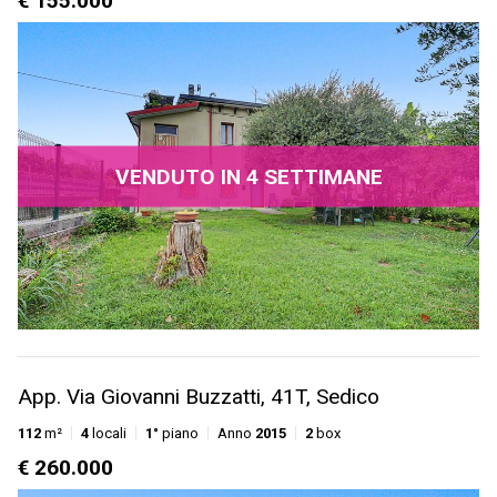
€ 155.000
VENDUTO IN 4 SETTIMANE
App. Via Giovanni Buzzatti, 41T, Sedico
112
m²
4
locali
1°
piano
Anno
2015
2
box
€ 260.000