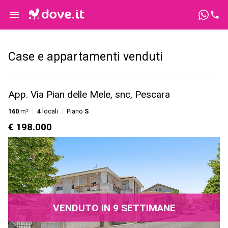
Case e appartamenti venduti
App. Via Pian delle Mele, snc, Pescara
160
m²
4
locali
Piano
S
€ 198.000
VENDUTO IN 9 SETTIMANE