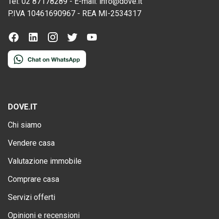
Tel:
02 87178289
-
E-mail:
info@dove.it
P.IVA
10461690967
-
REA
MI-2534317
DOVE.IT
Chi siamo
Vendere casa
Valutazione immobile
Comprare casa
Servizi offerti
Opinioni e recensioni