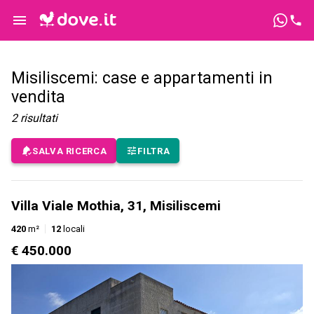
Misiliscemi: case e appartamenti in
vendita
2
risultati
SALVA RICERCA
FILTRA
Villa Viale Mothia, 31, Misiliscemi
420
m²
12
locali
€ 450.000