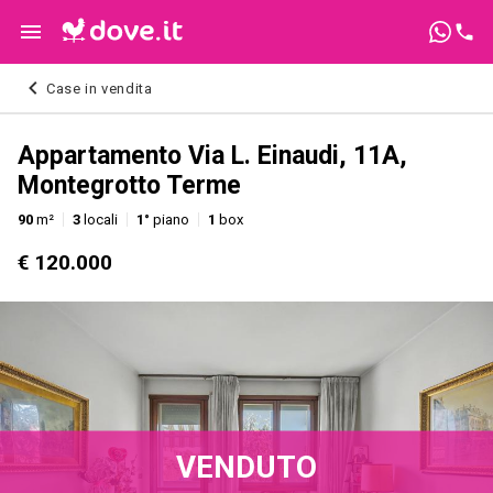
Case in vendita
Appartamento Via L. Einaudi, 11A,
Montegrotto Terme
90
m²
3
locali
1°
piano
1
box
€ 120.000
VENDUTO