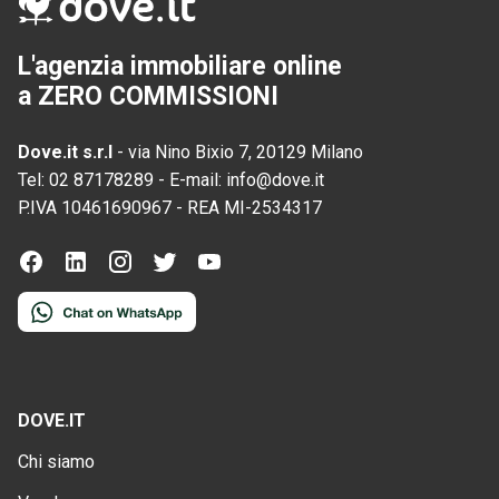
L'agenzia immobiliare online
a ZERO COMMISSIONI
Dove.it s.r.l
-
via Nino Bixio 7, 20129 Milano
Tel:
02 87178289
-
E-mail:
info@dove.it
P.IVA
10461690967
-
REA
MI-2534317
DOVE.IT
Chi siamo