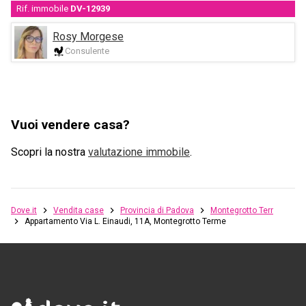
Rif. immobile
DV-12939
Rosy Morgese
Consulente
Vuoi vendere casa?
Scopri la nostra
valutazione immobile
.
Dove.it
Vendita case
Provincia di Padova
Montegrotto Terme
Appartamento Via L. Einaudi, 11A, Montegrotto Terme