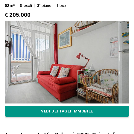
52
m²
3
locali
3°
piano
1
box
€ 205.000
VEDI DETTAGLI IMMOBILE