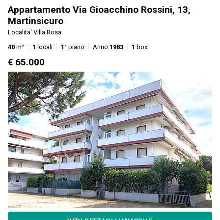
Appartamento Via Gioacchino Rossini, 13,
Martinsicuro
Localita' Villa Rosa
40
m²
1
locali
1°
piano
Anno
1983
1
box
€ 65.000