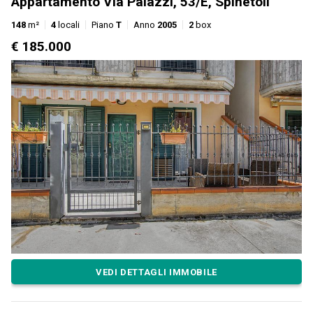
Appartamento Via Palazzi, 53/E, Spinetoli
148
m²
4
locali
Piano
T
Anno
2005
2
box
€ 185.000
VEDI DETTAGLI IMMOBILE