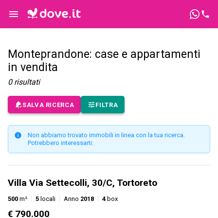
Monteprandone: case e appartamenti
in vendita
0
risultati
SALVA RICERCA
FILTRA
Non abbiamo trovato immobili in linea con la tua ricerca.
Potrebbero interessarti:
Villa Via Settecolli, 30/C, Tortoreto
500
m²
5
locali
Anno
2018
4
box
€ 790.000