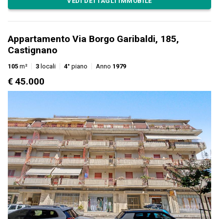
VEDI DETTAGLI IMMOBILE
Appartamento Via Borgo Garibaldi, 185,
Castignano
105
m²
3
locali
4°
piano
Anno
1979
€ 45.000