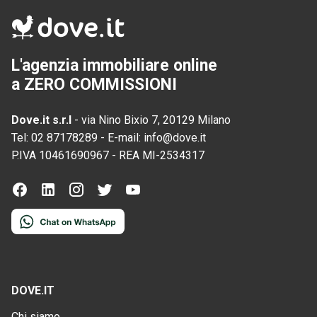
L'agenzia immobiliare online
a ZERO COMMISSIONI
Dove.it s.r.l
-
via Nino Bixio 7, 20129 Milano
Tel:
02 87178289
-
E-mail:
info@dove.it
P.IVA
10461690967
-
REA
MI-2534317
DOVE.IT
Chi siamo