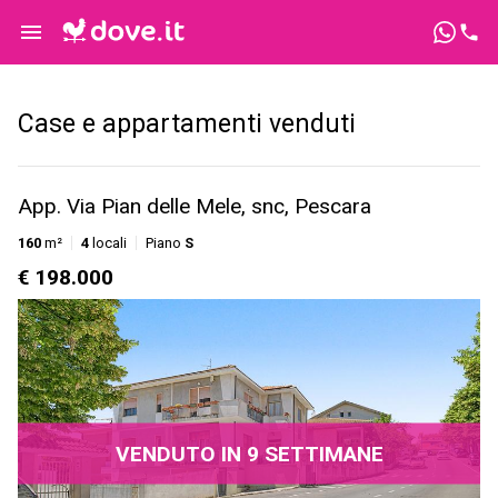
Case e appartamenti venduti
App. Via Pian delle Mele, snc, Pescara
160
m²
4
locali
Piano
S
€ 198.000
VENDUTO IN 9 SETTIMANE