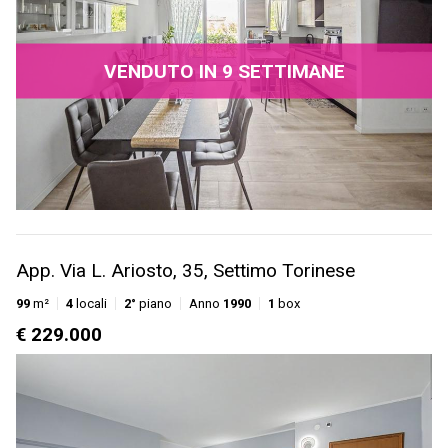
VENDUTO IN 9 SETTIMANE
App. Via L. Ariosto, 35, Settimo Torinese
99
m²
4
locali
2°
piano
Anno
1990
1
box
€ 229.000