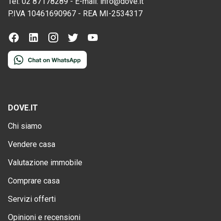
Tel:
02 87178289
-
E-mail:
info@dove.it
P.IVA
10461690967
-
REA
MI-2534317
DOVE.IT
Chi siamo
Vendere casa
Valutazione immobile
Comprare casa
Servizi offerti
Opinioni e recensioni