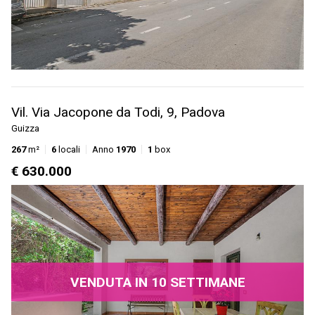
Vil. Via Jacopone da Todi, 9, Padova
Guizza
267
m²
6
locali
Anno
1970
1
box
€ 630.000
VENDUTA IN 10 SETTIMANE