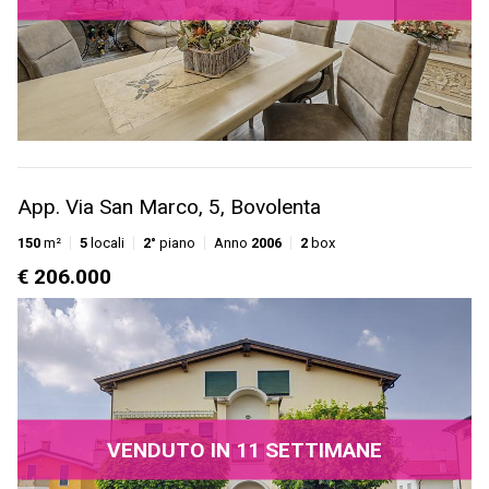
App. Via San Marco, 5, Bovolenta
150
m²
5
locali
2°
piano
Anno
2006
2
box
€ 206.000
VENDUTO IN 11 SETTIMANE