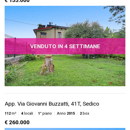
€ 155.000
VENDUTO IN 4 SETTIMANE
App. Via Giovanni Buzzatti, 41T, Sedico
112
m²
4
locali
1°
piano
Anno
2015
2
box
€ 260.000