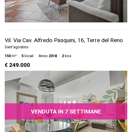
Vil. Via Cav. Alfredo Pasquini, 16, Terre del Reno
Sant'agostino
150
m²
5
locali
Anno
2018
2
box
€ 249.000
VENDUTA IN 7 SETTIMANE