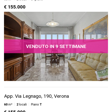
€ 155.000
VENDUTO IN 9 SETTIMANE
App. Via Legnago, 190, Verona
60
m²
2
locali
Piano
T