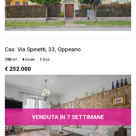
Cas. Via Spinetti, 33, Oppeano
150
m²
4
locali
1
box
€ 252.000
VENDUTA IN 7 SETTIMANE