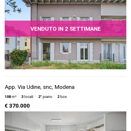
VENDUTO IN 2 SETTIMANE
App. Via Udine, snc, Modena
108
m²
3
locali
2°
piano
2
box
€ 370.000