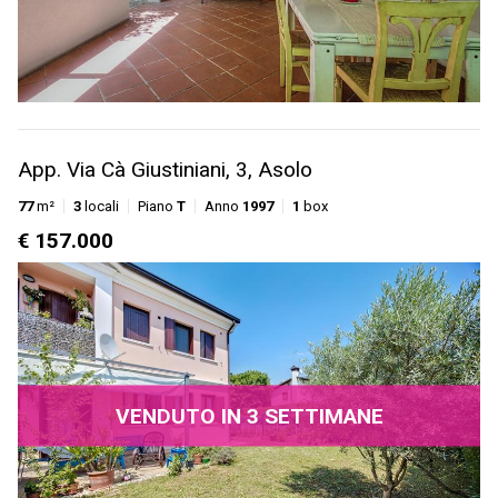
App. Via Cà Giustiniani, 3, Asolo
77
m²
3
locali
Piano
T
Anno
1997
1
box
€ 157.000
VENDUTO IN 3 SETTIMANE