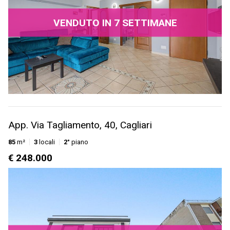
VENDUTO IN 7 SETTIMANE
App. Via Tagliamento, 40, Cagliari
85
m²
3
locali
2°
piano
€ 248.000