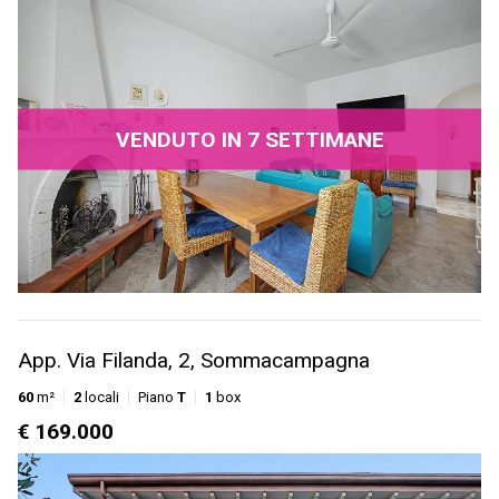
VENDUTO IN 7 SETTIMANE
App. Via Filanda, 2, Sommacampagna
60
m²
2
locali
Piano
T
1
box
€ 169.000