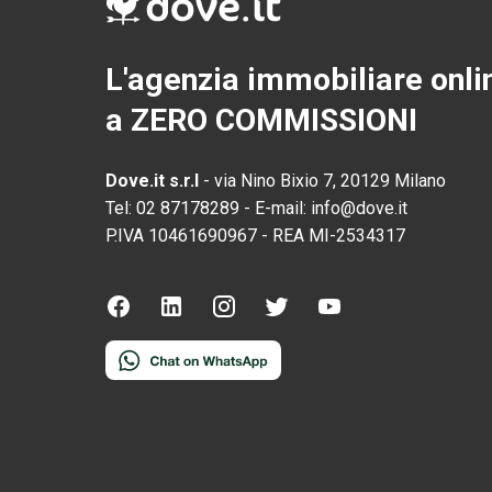
L'agenzia immobiliare onli
a ZERO COMMISSIONI
Dove.it s.r.l
-
via Nino Bixio 7, 20129 Milano
Tel:
02 87178289
-
E-mail:
info@dove.it
P.IVA
10461690967
-
REA
MI-2534317