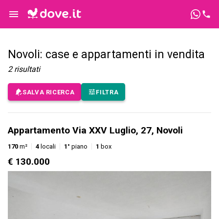
Novoli: case e appartamenti in vendita
2
risultati
SALVA RICERCA
FILTRA
Appartamento Via XXV Luglio, 27, Novoli
170
m²
4
locali
1°
piano
1
box
€ 130.000