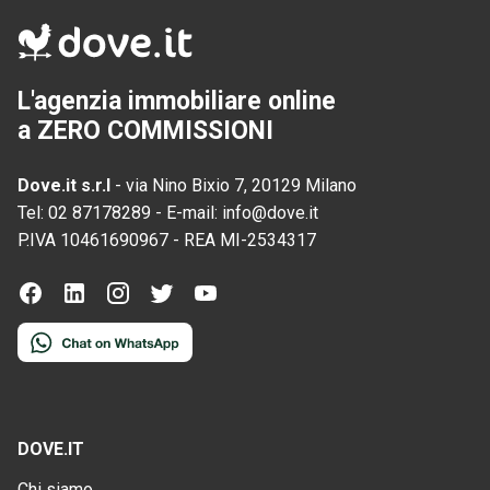
L'agenzia immobiliare online
a ZERO COMMISSIONI
Dove.it s.r.l
-
via Nino Bixio 7, 20129 Milano
Tel:
02 87178289
-
E-mail:
info@dove.it
P.IVA
10461690967
-
REA
MI-2534317
DOVE.IT
Chi siamo