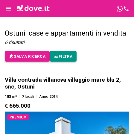
Ostuni: case e appartamenti in vendita
6
risultati
SALVA RICERCA
FILTRA
Villa contrada villanova villaggio mare blu 2,
snc, Ostuni
183
m²
7
locali
Anno
2014
€ 665.000
PREMIUM