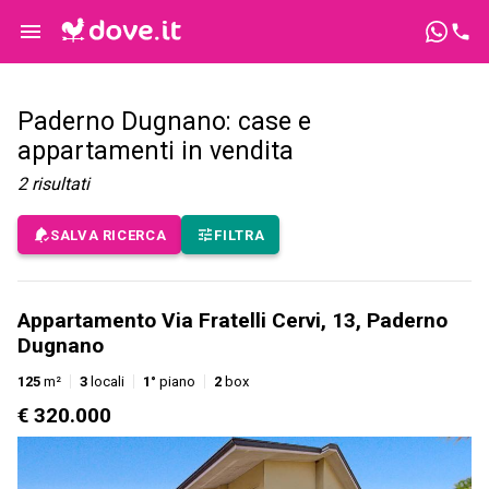
Paderno Dugnano: case e
appartamenti in vendita
2
risultati
SALVA RICERCA
FILTRA
Appartamento Via Fratelli Cervi, 13, Paderno
Dugnano
125
m²
3
locali
1°
piano
2
box
€ 320.000