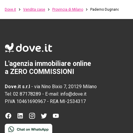
Dove.it
Vendita case
Provincia di Milano
Paderno Dugnano
L'agenzia immobiliare online
a ZERO COMMISSIONI
Dove.it s.r.l
-
via Nino Bixio 7, 20129 Milano
Tel:
02 87178289
-
E-mail:
info@dove.it
P.IVA
10461690967
-
REA
MI-2534317