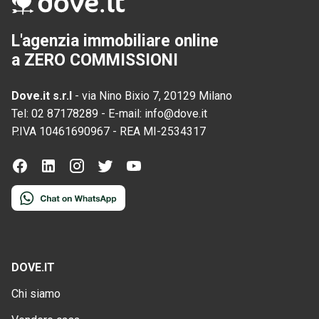
L'agenzia immobiliare online
a ZERO COMMISSIONI
Dove.it s.r.l
-
via Nino Bixio 7, 20129 Milano
Tel:
02 87178289
-
E-mail:
info@dove.it
P.IVA
10461690967
-
REA
MI-2534317
DOVE.IT
Chi siamo