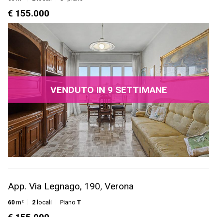
€ 155.000
VENDUTO IN 9 SETTIMANE
App. Via Legnago, 190, Verona
60
m²
2
locali
Piano
T