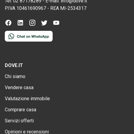
Tel:
02 87178289
-
E-mail:
info@dove.it
P.IVA
10461690967
-
REA
MI-2534317
DOVE.IT
Chi siamo
Vendere casa
Valutazione immobile
Comprare casa
Servizi offerti
Opinioni e recensioni