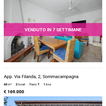
VENDUTO IN 7 SETTIMANE
App. Via Filanda, 2, Sommacampagna
60
m²
2
locali
Piano
T
1
box
€ 169.000