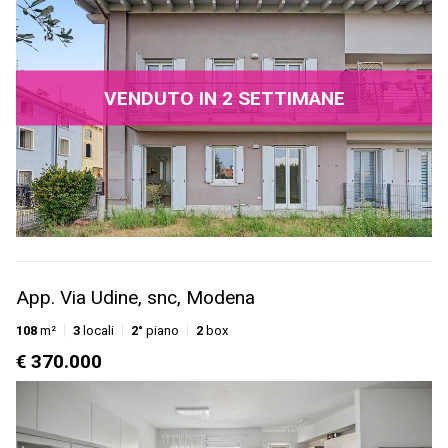
VENDUTO IN 2 SETTIMANE
App. Via Udine, snc, Modena
108
m²
3
locali
2°
piano
2
box
€ 370.000