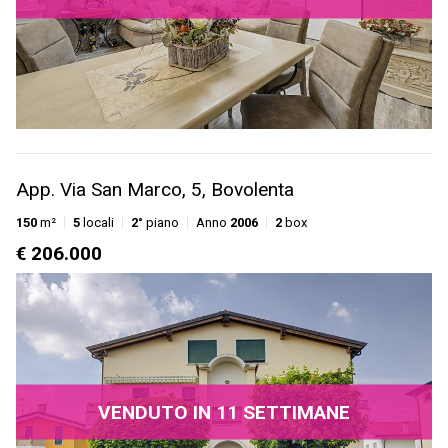
App. Via San Marco, 5, Bovolenta
150
m²
5
locali
2°
piano
Anno
2006
2
box
€ 206.000
VENDUTO IN 11 SETTIMANE