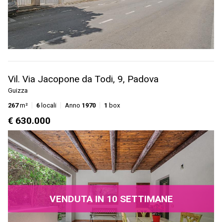
Vil. Via Jacopone da Todi, 9, Padova
Guizza
267
m²
6
locali
Anno
1970
1
box
€ 630.000
VENDUTA IN 10 SETTIMANE