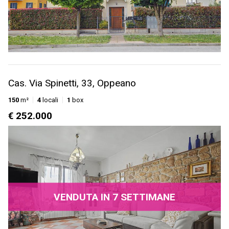
Cas. Via Spinetti, 33, Oppeano
150
m²
4
locali
1
box
€ 252.000
VENDUTA IN 7 SETTIMANE