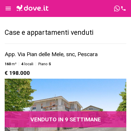
Case e appartamenti venduti
App. Via Pian delle Mele, snc, Pescara
160
m²
4
locali
Piano
S
€ 198.000
VENDUTO IN 9 SETTIMANE