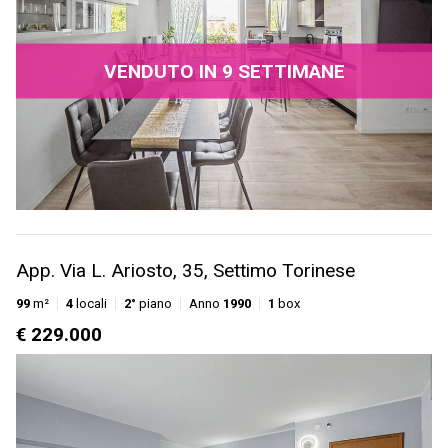
VENDUTO IN 9 SETTIMANE
App. Via L. Ariosto, 35, Settimo Torinese
99
m²
4
locali
2°
piano
Anno
1990
1
box
€ 229.000