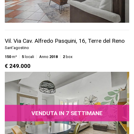
Vil. Via Cav. Alfredo Pasquini, 16, Terre del Reno
Sant'agostino
150
m²
5
locali
Anno
2018
2
box
€ 249.000
VENDUTA IN 7 SETTIMANE