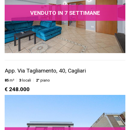
VENDUTO IN 7 SETTIMANE
App. Via Tagliamento, 40, Cagliari
85
m²
3
locali
2°
piano
€ 248.000