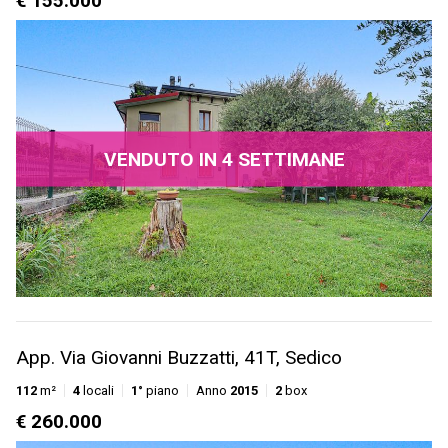
€ 155.000
VENDUTO IN 4 SETTIMANE
App. Via Giovanni Buzzatti, 41T, Sedico
112
m²
4
locali
1°
piano
Anno
2015
2
box
€ 260.000