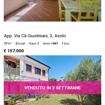
App. Via Cà Giustiniani, 3, Asolo
77
m²
3
locali
Piano
T
Anno
1997
1
box
€ 157.000
VENDUTO IN 3 SETTIMANE