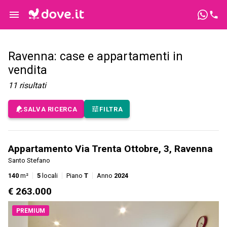
Ravenna: case e appartamenti in
vendita
11
risultati
SALVA RICERCA
FILTRA
Appartamento Via Trenta Ottobre, 3, Ravenna
Santo Stefano
140
m²
5
locali
Piano
T
Anno
2024
€ 263.000
PREMIUM