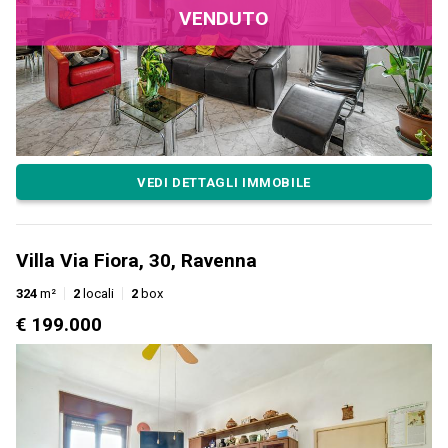
VENDUTO
VEDI DETTAGLI IMMOBILE
Villa Via Fiora, 30, Ravenna
324
m²
2
locali
2
box
€ 199.000