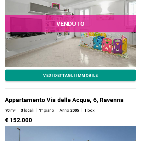
VENDUTO
VEDI DETTAGLI IMMOBILE
Appartamento Via delle Acque, 6, Ravenna
70
m²
3
locali
1°
piano
Anno
2005
1
box
€ 152.000