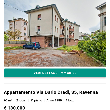
VEDI DETTAGLI IMMOBILE
Appartamento Via Dario Dradi, 35, Ravenna
60
m²
2
locali
7°
piano
Anno
1980
1
box
€ 130.000