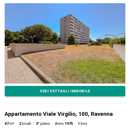
VEDI DETTAGLI IMMOBILE
Appartamento Viale Virgilio, 100, Ravenna
47
m²
2
locali
3°
piano
Anno
1975
1
box