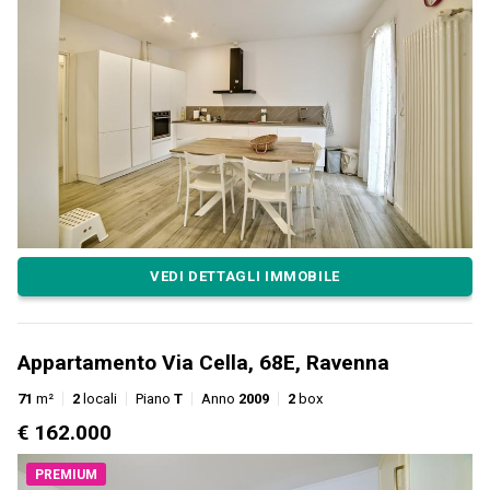
VEDI DETTAGLI IMMOBILE
Appartamento Via Cella, 68E, Ravenna
71
m²
2
locali
Piano
T
Anno
2009
2
box
€ 162.000
PREMIUM