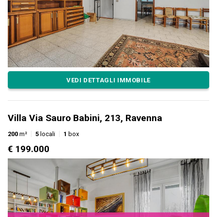
VEDI DETTAGLI IMMOBILE
Villa Via Sauro Babini, 213, Ravenna
200
m²
5
locali
1
box
€ 199.000