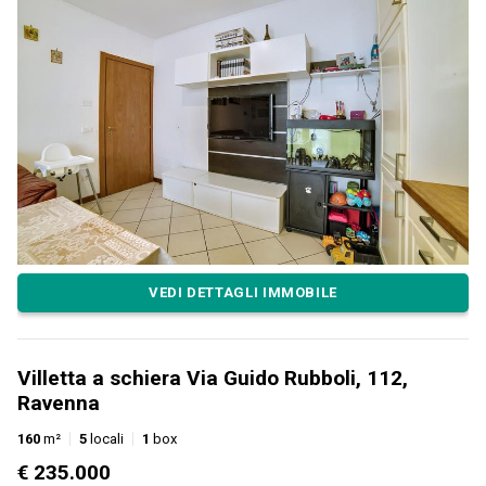
VEDI DETTAGLI IMMOBILE
Villetta a schiera Via Guido Rubboli, 112,
Ravenna
160
m²
5
locali
1
box
€ 235.000