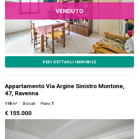
VENDUTO
VEDI DETTAGLI IMMOBILE
Appartamento Via Argine Sinistro Montone,
47, Ravenna
118
m²
3
locali
Piano
T
€ 155.000