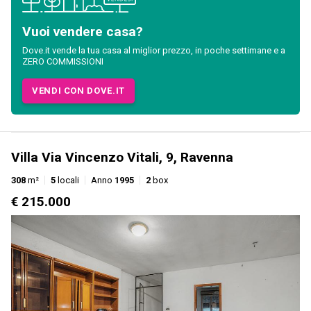
Vuoi vendere casa?
Dove.it vende la tua casa al miglior prezzo, in poche settimane e a
ZERO COMMISSIONI
VENDI CON DOVE.IT
Villa Via Vincenzo Vitali, 9, Ravenna
308
m²
5
locali
Anno
1995
2
box
€ 215.000