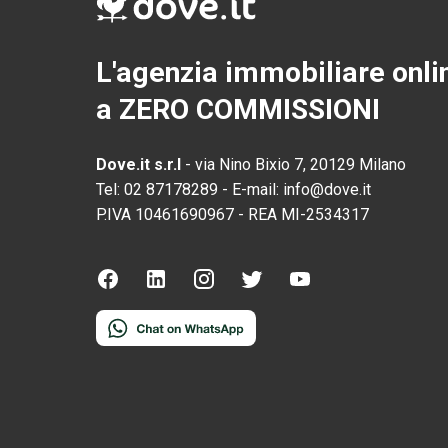
L'agenzia immobiliare onli
a ZERO COMMISSIONI
Dove.it s.r.l
-
via Nino Bixio 7, 20129 Milano
Tel:
02 87178289
-
E-mail:
info@dove.it
P.IVA
10461690967
-
REA
MI-2534317