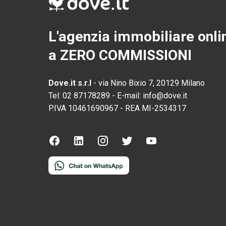
L'agenzia immobiliare onli
a ZERO COMMISSIONI
Dove.it s.r.l
-
via Nino Bixio 7, 20129 Milano
Tel:
02 87178289
-
E-mail:
info@dove.it
P.IVA
10461690967
-
REA
MI-2534317