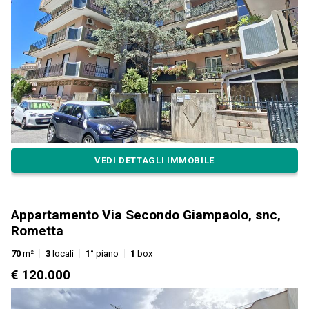
VEDI DETTAGLI IMMOBILE
Appartamento Via Secondo Giampaolo, snc,
Rometta
70
m²
3
locali
1°
piano
1
box
€ 120.000