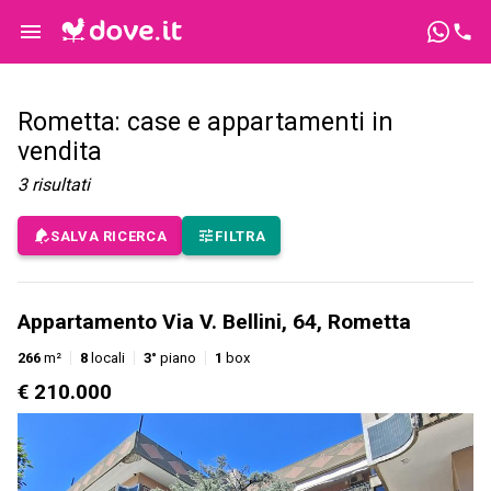
Rometta: case e appartamenti in
vendita
3
risultati
SALVA RICERCA
FILTRA
Appartamento Via V. Bellini, 64, Rometta
266
m²
8
locali
3°
piano
1
box
€ 210.000