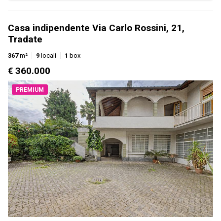
Casa indipendente Via Carlo Rossini, 21,
Tradate
367
m²
9
locali
1
box
€ 360.000
PREMIUM