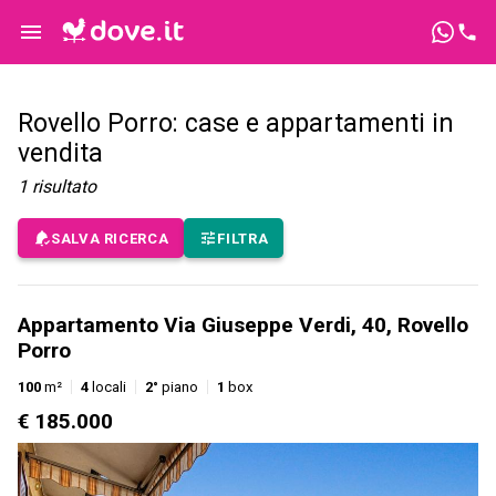
Rovello Porro: case e appartamenti in
vendita
1
risultato
SALVA RICERCA
FILTRA
Appartamento Via Giuseppe Verdi, 40, Rovello
Porro
100
m²
4
locali
2°
piano
1
box
€ 185.000