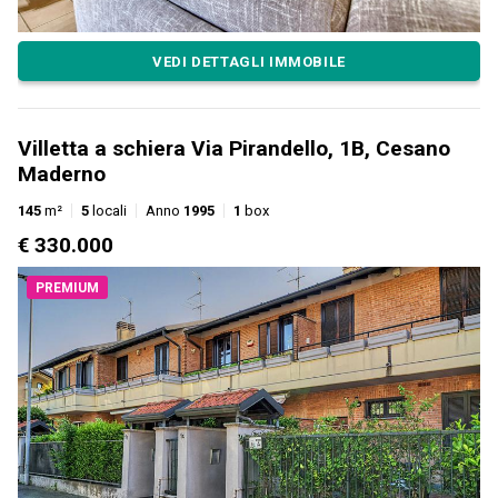
VEDI DETTAGLI IMMOBILE
Villetta a schiera Via Pirandello, 1B, Cesano
Maderno
145
m²
5
locali
Anno
1995
1
box
€ 330.000
PREMIUM