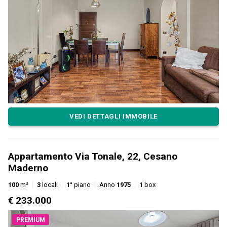
VEDI DETTAGLI IMMOBILE
Appartamento Via Tonale, 22, Cesano
Maderno
100
m²
3
locali
1°
piano
Anno
1975
1
box
€ 233.000
PREMIUM