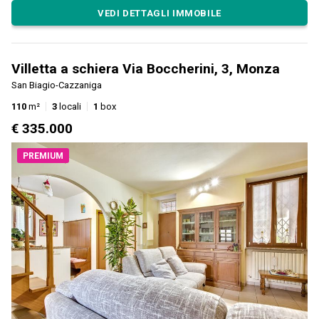
VEDI DETTAGLI IMMOBILE
Villetta a schiera Via Boccherini, 3, Monza
San Biagio-Cazzaniga
110
m²
3
locali
1
box
€ 335.000
PREMIUM