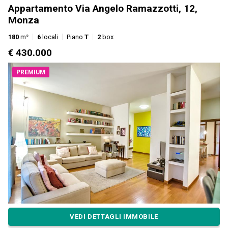
Appartamento Via Angelo Ramazzotti, 12,
Monza
180
m²
6
locali
Piano
T
2
box
€ 430.000
PREMIUM
VEDI DETTAGLI IMMOBILE