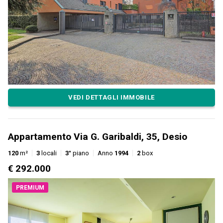
VEDI DETTAGLI IMMOBILE
Appartamento Via G. Garibaldi, 35, Desio
120
m²
3
locali
3°
piano
Anno
1994
2
box
€ 292.000
PREMIUM