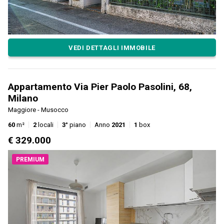
VEDI DETTAGLI IMMOBILE
Appartamento Via Pier Paolo Pasolini, 68,
Milano
Maggiore - Musocco
60
m²
2
locali
3°
piano
Anno
2021
1
box
€ 329.000
PREMIUM