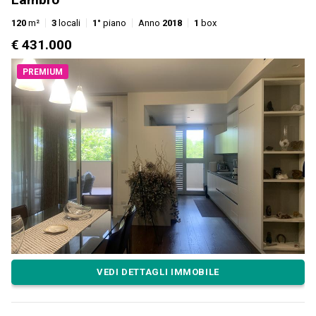
120
m²
3
locali
1°
piano
Anno
2018
1
box
€ 431.000
PREMIUM
VEDI DETTAGLI IMMOBILE