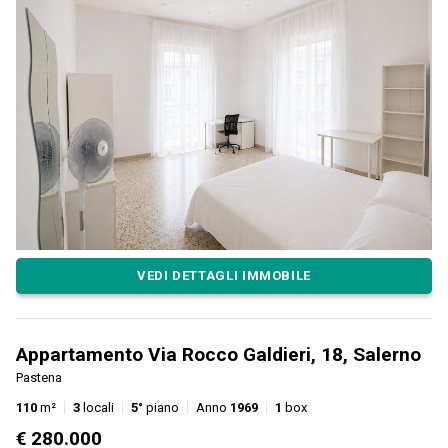
VEDI DETTAGLI IMMOBILE
Appartamento Via Rocco Galdieri, 18, Salerno
Pastena
110
m²
3
locali
5°
piano
Anno
1969
1
box
€ 280.000