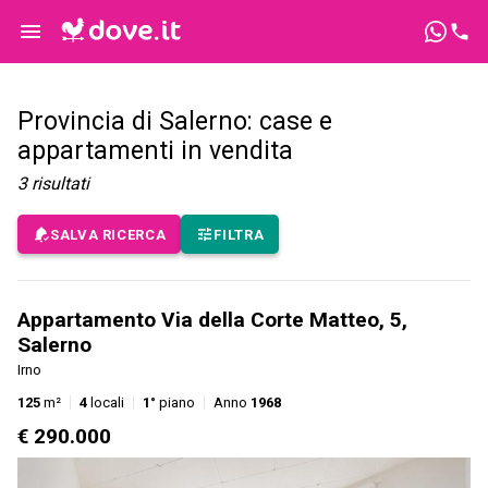
Provincia di Salerno: case e
appartamenti in vendita
3
risultati
SALVA RICERCA
FILTRA
Appartamento Via della Corte Matteo, 5,
Salerno
Irno
125
m²
4
locali
1°
piano
Anno
1968
€ 290.000