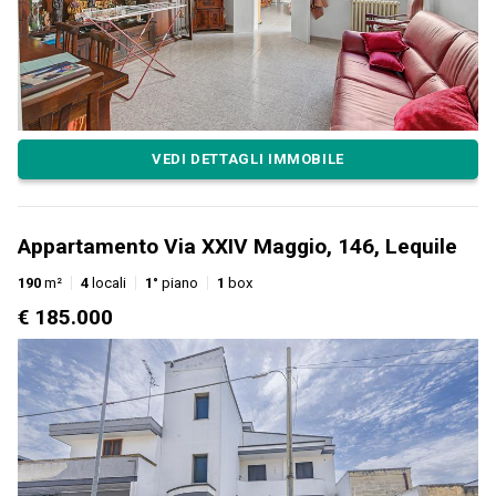
VEDI DETTAGLI IMMOBILE
Appartamento Via XXIV Maggio, 146, Lequile
190
m²
4
locali
1°
piano
1
box
€ 185.000