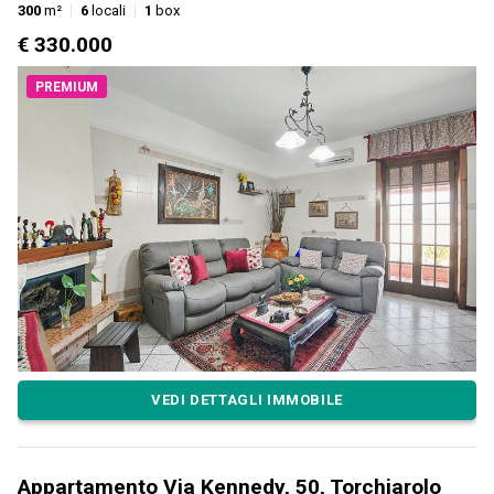
300
m²
6
locali
1
box
€ 330.000
PREMIUM
VEDI DETTAGLI IMMOBILE
Appartamento Via Kennedy, 50, Torchiarolo