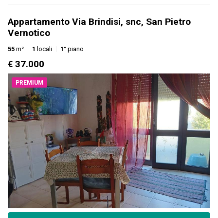
Appartamento Via Brindisi, snc, San Pietro
Vernotico
55
m²
1
locali
1°
piano
€ 37.000
PREMIUM