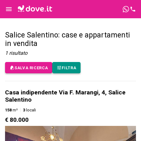
Salice Salentino: case e appartamenti
in vendita
1
risultato
SALVA RICERCA
FILTRA
Casa indipendente Via F. Marangi, 4, Salice
Salentino
158
m²
3
locali
€ 80.000