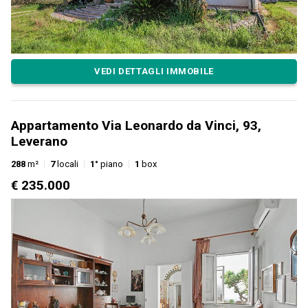
VEDI DETTAGLI IMMOBILE
Appartamento Via Leonardo da Vinci, 93,
Leverano
288
m²
7
locali
1°
piano
1
box
€ 235.000