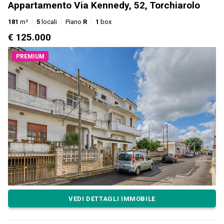
Appartamento Via Kennedy, 52, Torchiarolo
181
m²
5
locali
Piano
R
1
box
€ 125.000
PREMIUM
VEDI DETTAGLI IMMOBILE