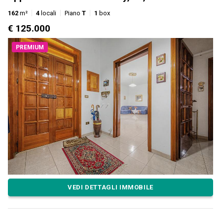
162
m²
4
locali
Piano
T
1
box
€ 125.000
PREMIUM
VEDI DETTAGLI IMMOBILE