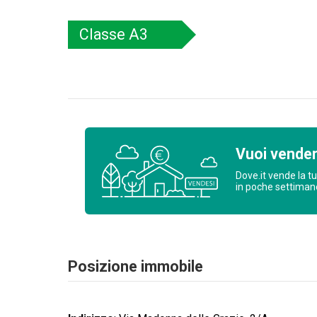
Classe
A3
Vuoi vende
Dove.it vende la t
in poche settima
Posizione immobile