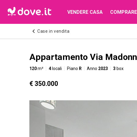
VENDERE CASA
COMPRARE
Case in vendita
Appartamento Via Madonna 
120
m²
4
locali
Piano
R
Anno
2023
3
box
€ 350.000