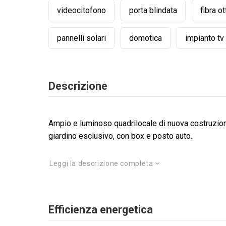
videocitofono
porta blindata
fibra ot
pannelli solari
domotica
impianto tv
Descrizione
Ampio e luminoso quadrilocale di nuova costruzion
giardino esclusivo, con box e posto auto.
Leggi la descrizione completa
Efficienza energetica