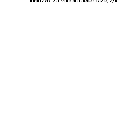
Indirizzo
:
Via Madonna delle Grazie, 2/A