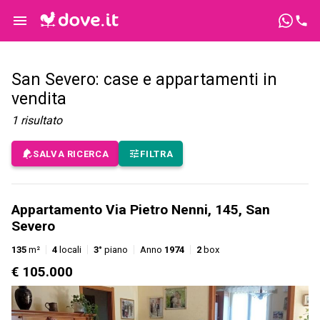
San Severo: case e appartamenti in
vendita
1
risultato
SALVA RICERCA
FILTRA
Appartamento Via Pietro Nenni, 145, San
Severo
135
m²
4
locali
3°
piano
Anno
1974
2
box
€ 105.000