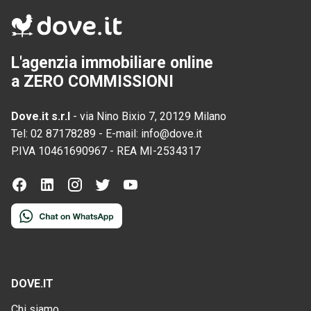
L'agenzia immobiliare online
a ZERO COMMISSIONI
Dove.it s.r.l
-
via Nino Bixio 7, 20129 Milano
Tel:
02 87178289
-
E-mail:
info@dove.it
P.IVA
10461690967
-
REA
MI-2534317
DOVE.IT
Chi siamo